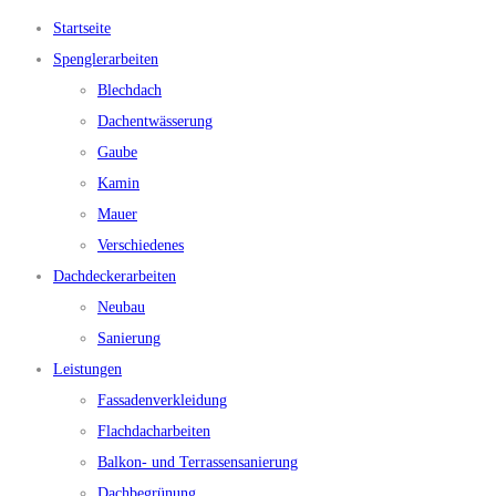
Startseite
Spenglerarbeiten
Blechdach
Dachentwässerung
Gaube
Kamin
Mauer
Verschiedenes
Dachdeckerarbeiten
Neubau
Sanierung
Leistungen
Fassadenverkleidung
Flachdacharbeiten
Balkon- und Terrassensanierung
Dachbegrünung