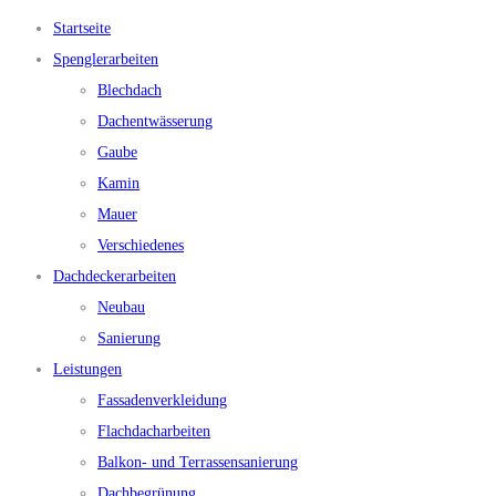
Startseite
Spenglerarbeiten
Blechdach
Dachentwässerung
Gaube
Kamin
Mauer
Verschiedenes
Dachdeckerarbeiten
Neubau
Sanierung
Leistungen
Fassadenverkleidung
Flachdacharbeiten
Balkon- und Terrassensanierung
Dachbegrünung