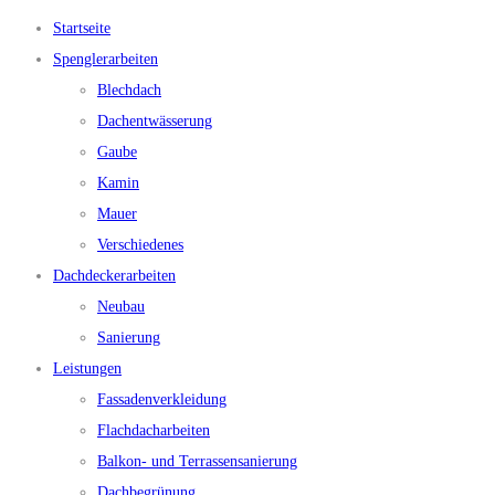
Startseite
Spenglerarbeiten
Blechdach
Dachentwässerung
Gaube
Kamin
Mauer
Verschiedenes
Dachdeckerarbeiten
Neubau
Sanierung
Leistungen
Fassadenverkleidung
Flachdacharbeiten
Balkon- und Terrassensanierung
Dachbegrünung