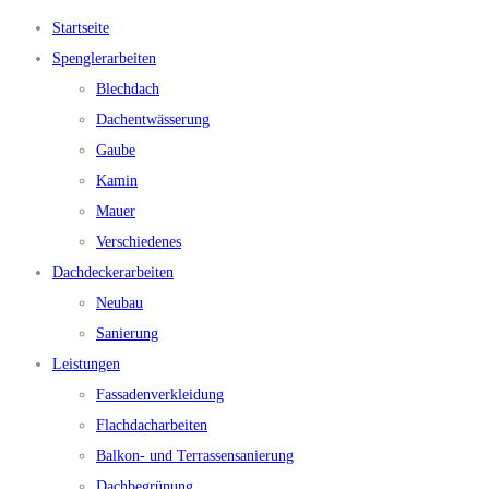
Startseite
Spenglerarbeiten
Blechdach
Dachentwässerung
Gaube
Kamin
Mauer
Verschiedenes
Dachdeckerarbeiten
Neubau
Sanierung
Leistungen
Fassadenverkleidung
Flachdacharbeiten
Balkon- und Terrassensanierung
Dachbegrünung