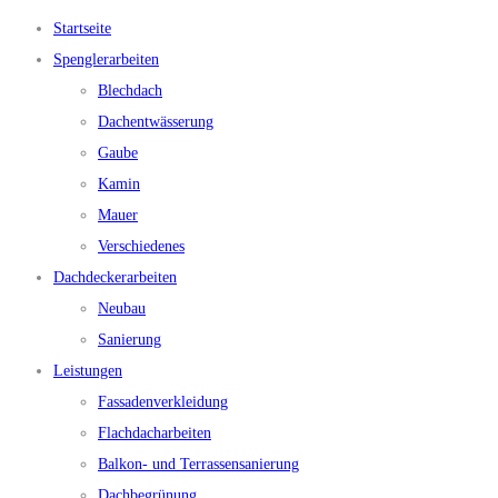
Startseite
Spenglerarbeiten
Blechdach
Dachentwässerung
Gaube
Kamin
Mauer
Verschiedenes
Dachdeckerarbeiten
Neubau
Sanierung
Leistungen
Fassadenverkleidung
Flachdacharbeiten
Balkon- und Terrassensanierung
Dachbegrünung