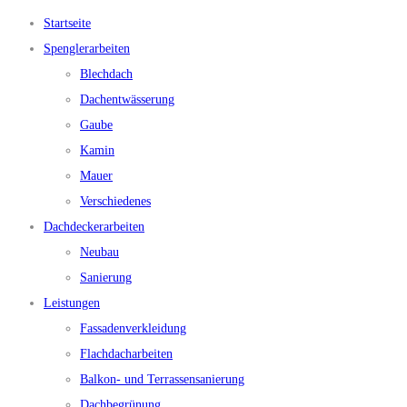
Startseite
Spenglerarbeiten
Blechdach
Dachentwässerung
Gaube
Kamin
Mauer
Verschiedenes
Dachdeckerarbeiten
Neubau
Sanierung
Leistungen
Fassadenverkleidung
Flachdacharbeiten
Balkon- und Terrassensanierung
Dachbegrünung