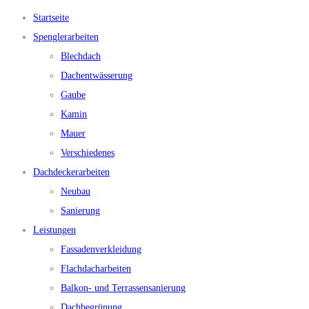
Startseite
Spenglerarbeiten
Blechdach
Dachentwässerung
Gaube
Kamin
Mauer
Verschiedenes
Dachdeckerarbeiten
Neubau
Sanierung
Leistungen
Fassadenverkleidung
Flachdacharbeiten
Balkon- und Terrassensanierung
Dachbegrünung